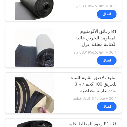
USD195-250/m³ MOQ:1 م 3
PRIVACY
اتصال
21
POLICY
B1 رقائق الألومنيوم
مجلس عزل الصوت
المقاومة للحريق عالية
الكثافة مغلقة عزل
المطاط الخلية
USD195-250/m³ MOQ:1 م 3
اتصال
سليف لاصق مقاوم للماء
25
للحريق 100 كجم / م 3
أنبوب عزل المطاط
مادة عازلة مطاطية
Usd3-5 / piece MOQ:1 قطعة
النتريل
اتصال
فئة B1 رغوة المطاط خلية