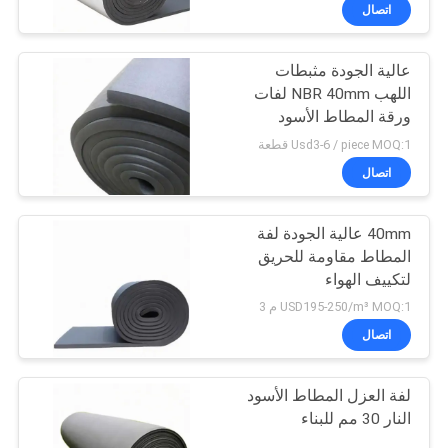
اتصال
مراقبة
عالية الجودة مثبطات
الجودة
31
اللهب NBR 40mm لفات
ورقة المطاط الأسود
ورقة المطاط مقاومة
اتصل
Usd3-6 / piece MOQ:1 قطعة
للحريق
بنا
اتصال
40mm عالية الجودة لفة
BLOG
المطاط مقاومة للحريق
لتكييف الهواء
28
اطلب
USD195-250/m³ MOQ:1 م 3
اقتباس
اتصال
لفة العزل المطاط
لفة العزل المطاط الأسود
خريطة
النار 30 مم للبناء
الموقع