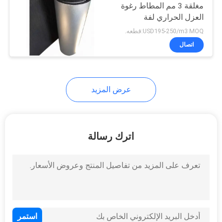
مغلقة 3 مم المطاط رغوة
العزل الحراري لفة
23
USD195-250/m3 MOQ:قطعه.
اتصال
وسادة الحديد الرغوية
عرض المزيد
22
اترك رسالة
قبضة من المطاط
الإسفنجي