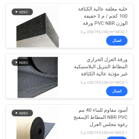
خلية مغلقة عالية الكثافة
13
100 كجم / م 3 خفيفة
الوزن PVC NBR ورقة
حصيرة أرضية المشاية
العزل المطاط رغوة
USD195-250/m³ MOQ:1 م 3
اتصال
ورقة العزل الحراري
المطاط النتريل البلاستيكية
غير مؤذية عالية الكثافة
13
للسيارات
USD195-250/m³ MOQ:1 م 3
اتصال
أهداف الرماية بالطين
أسود مقاوم للماء 40 مم
NBR PVC المطاط الإسفنج
رغوة مجلس العزل
الحراري
USD195-250/m³ MOQ:1 م 3