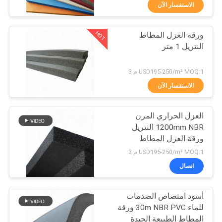
الاستفسار الآن
مراقبة
HOT
ورقة العزل المطاط
الجودة
31
النتريل 1 متر
ورقة المطاط مقاومة
اتصل
USD195-250/m³ MOQ:1 م 3
للحريق
بنا
الاستفسار الآن
العزل الحراري المرن
مدونات
1200mm NBR النتريل
ورقة العزل المطاط
28
اطلب
USD195-250/m³ MOQ:1 م 3
اقتباس
اتصال
لفة العزل المطاط
أسود امتصاص الصدمات
خريطة
للماء 30m NBR PVC ورقة
الموقع
المطاط الطبيعة الجيدة