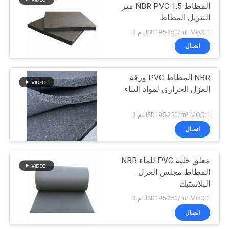
المطاط NBR PVC 1.5 متر
النتريل المطاط
23
USD195-250/m³ MOQ:1 م 3
اتصال
وسادة الحديد الرغوية
NBR المطاط PVC ورقة
العزل الحراري لمواد البناء
USD195-250/m³ MOQ:1 م 3
اتصال
22
قبضة من المطاط
مغلق خلية PVC للماء NBR
المطاط مجلس العزل
الإسفنجي
البلاستيك
USD195-250/m³ MOQ:1 م 3
اتصال