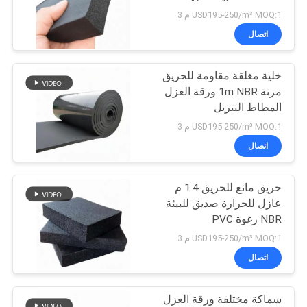
USD195-250/m³ MOQ:1 م 3
PRIVACY
اتصال
21
POLICY
خلية مغلقة مقاومة للحريق
مجلس عزل الصوت
مرنة 1m NBR ورقة العزل
المطاط النتريل
USD195-250/m³ MOQ:1 م 3
اتصال
حريق مانع للحريق 1.4 م
25
عازل للحرارة صديق للبيئة
أنبوب عزل المطاط
NBR رغوة PVC
USD195-250/m³ MOQ:1 م 3
النتريل
اتصال
سماكة مختلفة ورقة العزل