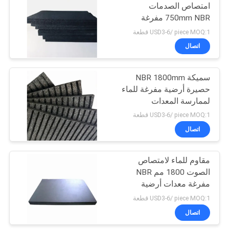
امتصاص الصدمات
750mm NBR مفرغة
23
أرضية حصيرة
USD3-6/ piece MOQ:1 قطعة
اتصال
وسادة الحديد الرغوية
سميكة NBR 1800mm
حصيرة أرضية مفرغة للماء
لممارسة المعدات
USD3-6/ piece MOQ:1 قطعة
اتصال
22
قبضة من المطاط
مقاوم للماء لامتصاص
الصوت 1800 مم NBR
الإسفنجي
مفرغة معدات أرضية
حصيرة
USD3-6/ piece MOQ:1 قطعة
اتصال