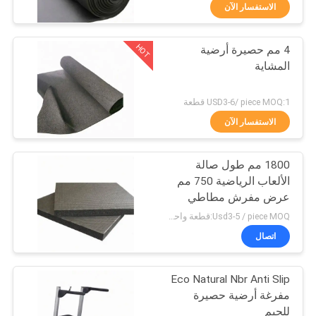
الاستفسار الآن
مراقبة
HOT
4 مم حصيرة أرضية
الجودة
31
المشاية
ورقة المطاط مقاومة
اتصل
USD3-6/ piece MOQ:1 قطعة
للحريق
بنا
الاستفسار الآن
1800 مم طول صالة
مدونات
الألعاب الرياضية 750 مم
عرض مفرش مطاطي
28
اطلب
حصيرة
Usd3-5 / piece MOQ:قطعة واحدة
اقتباس
اتصال
لفة العزل المطاط
Eco Natural Nbr Anti Slip
خريطة
مفرغة أرضية حصيرة
الموقع
للجيم