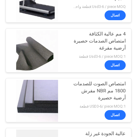
Usd3-6 / piece MOQ:قطعة واحدة
PRIVACY
اتصال
21
POLICY
4 مم عالية الكثافة
مجلس عزل الصوت
امتصاص الصدمات حصيرة
أرضية مفرغة
Usd3-6 / piece MOQ:1 قطعة
اتصال
امتصاص الصوت للصدمات
25
1800 مم NBR مفرش
أنبوب عزل المطاط
أرضية حصيرة
USD3-6/ piece MOQ:1 قطعة
النتريل
اتصال
عالية الجودة غير زلة