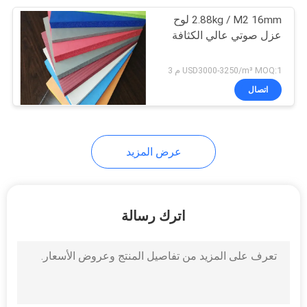
2.88kg / M2 16mm لوح
13
عزل صوتي عالي الكثافة
حصيرة أرضية المشاية
USD3000-3250/m³ MOQ:1 م 3
اتصال
عرض المزيد
13
أهداف الرماية بالطين
اترك رسالة