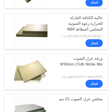
اتصال
مراقبة
عالية الكثافة العازلة
الجودة
31
للحرارة رغوة الصوتية
المجلس المطاط NBR
ورقة المطاط مقاومة
اتصل
عازلة للصوت
USD3000-3250/m³ MOQ:1 م 3
للحريق
بنا
اتصال
ورقة عزل الصوت
مدونات
W90mm 25db Nitrile Nbr
28
اطلب
Usd3-5 / piece MOQ:قطعة واحدة
اقتباس
اتصال
لفة العزل المطاط
مجلس عزل الصوت 22 مم
خريطة
الموقع