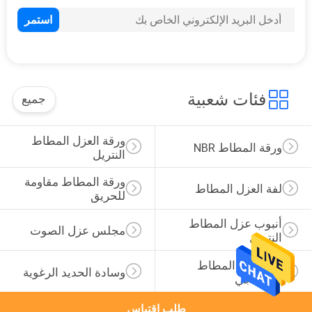
12
أهداف كلاي حمامة
فئات شعبية
جميع
ورقة العزل المطاط 
ورقة المطاط NBR
النتريل
23
ورقة المطاط مقاومة 
حصيرة اليوغا عدم
لفة العزل المطاط
للحريق
الانزلاق
أنبوب عزل المطاط 
مجلس عزل الصوت
النتريل
قبضة من المطاط 
وسادة الحديد الرغوية
الإسفنجي
طلب اقتباس
9