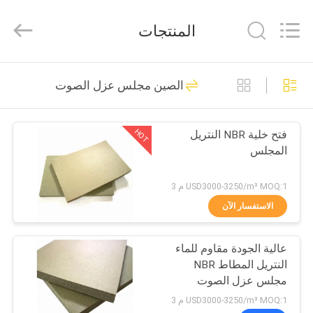
Purple
Horn
E-
المنتجات
Commerce
Co.,
Ltd..
All
منزل،
Rights
32
Reserved.
الصين مجلس عزل الصوت
بيت
ورقة العزل المطاط
النتريل
HOT
فتح خلية NBR النتريل
منتجات
المجلس
معلومات
USD3000-3250/m³ MOQ:1 م 3
عنا
الاستفسار الآن
31
عالية الجودة مقاوم للماء
جولة
ورقة المطاط NBR
النتريل المطاط NBR
في
مجلس عزل الصوت
المعمل
USD3000-3250/m³ MOQ:1 م 3