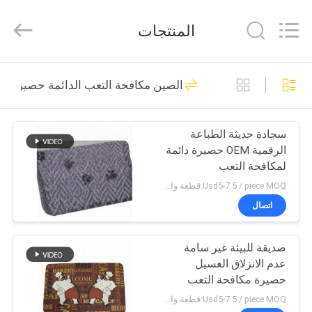
Purple
Horn
E-
المنتجات
Commerce
Co.,
Ltd..
All
منزل،
Rights
32
Reserved.
الصين مكافحة التعب الدائمة حصيرة
بيت
ورقة العزل المطاط
النتريل
سجادة حديثة الطباعة
منتجات
الرقمية OEM حصيرة دائمة
لمكافحة التعب
معلومات
Usd5-7.5 / piece MOQ:قطعة واحدة
عنا
اتصال
31
صديقة للبيئة غير سامة
جولة
ورقة المطاط NBR
عدم الانزلاق الغسيل
في
حصيرة مكافحة التعب
المعمل
Usd5-7.5 / piece MOQ:قطعة واحدة