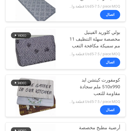
Usd5-7.5 / piece MOQ:قطعة واحدة
PRIVACY
اتصال
21
POLICY
بولي كلوريد الفينيل
مجلس عزل الصوت
مخصصة سهلة التنظيف 11
مم سميكة مكافحة التعب
حصيرة
Usd5-7.5 / piece MOQ:قطعة واحدة
اتصال
كومفورت كيتشن ايد
25
510x990 ملم سجادة
أنبوب عزل المطاط
مقاومة للتعب
Usd5-7.5 / piece MOQ:قطعة واحدة
النتريل
اتصال
أرضية مطبخ مخصصة