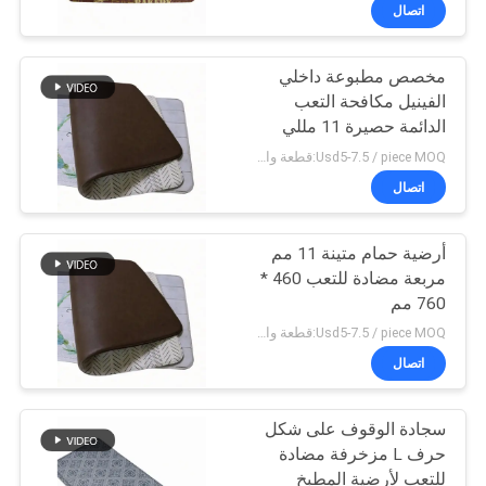
اتصال
مراقبة
مخصص مطبوعة داخلي
الجودة
31
الفينيل مكافحة التعب
الدائمة حصيرة 11 مللي
ورقة المطاط مقاومة
اتصل
متر
Usd5-7.5 / piece MOQ:قطعة واحدة
للحريق
بنا
اتصال
أرضية حمام متينة 11 مم
BLOG
مربعة مضادة للتعب 460 *
760 مم
28
اطلب
Usd5-7.5 / piece MOQ:قطعة واحدة
اقتباس
اتصال
لفة العزل المطاط
سجادة الوقوف على شكل
خريطة
حرف L مزخرفة مضادة
الموقع
للتعب لأرضية المطبخ