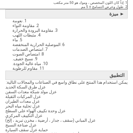
1. إذا كان اللون المخصص ، وموك هو 50 متر مكعب
2. طول وعرض التسامح ± 5 مم
► ميزة
1. نعومة
2. مقاومة التواء
3. مقاومة البرودة والحرارة
4. مثبطات اللهب
5. ماء
6. الموصلية الحرارية المنخفضة
7. امتصاص الصدمات
8. امتصاص الصوت
9. نسيج خفيف.
10. مياه عالية الجودة.
11. مقاوم للرطوبة
التطبيق
يمكن استخدام هذا المنتج على نطاق واسع في الصناعات والمجالات التالية:
عزل طرق السكة الحديد
عزل مولد شبكة معدات السفن
عزل المركبات الثقيلة
عزل معدات الطيران
عزل تحلية مياه البحر
عزل وحدة تكييف الهواء على السطح
عزل التكييف المركزي
عزل المباني (سقف ، جدار ، أرضية ، مخزن تبريد ، إلخ)
عزل صناعة النسيج
حماية عزل سقف السيارة