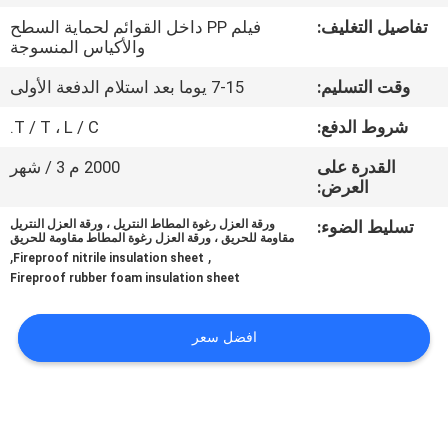
تفاصيل التغليف:
فيلم PP داخل القوائم لحماية السطح
مراقبة
والأكياس المنسوجة
الجودة
وقت التسليم:
7-15 يوما بعد استلام الدفعة الأولى
شروط الدفع:
T / T ، L / C.
اتصل
القدرة على
2000 م 3 / شهر
بنا
العرض:
تسليط الضوء:
ورقة العزل رغوة المطاط النتريل ، ورقة العزل النتريل
مدونات
مقاومة للحريق ، ورقة العزل رغوة المطاط مقاومة للحريق
,
,
Fireproof nitrile insulation sheet
Fireproof rubber foam insulation sheet
اطلب
اقتباس
افضل سعر
خريطة
الموقع