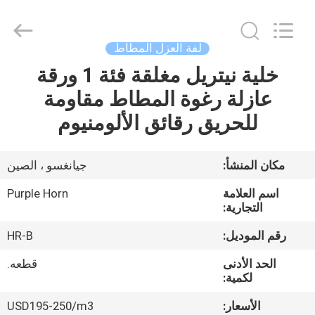
Purple
Horn
E-
Commerce
Co.,
لفة العزل المطاط
Ltd..
All
خلية نيتريل مغلقة فئة 1 ورقة
منزل،
Rights
Reserved.
عازلة رغوة المطاط مقاومة
بيت
للحريق رقائق الألومنيوم
منتجات
مكان المنشأ:
جيانغسو ، الصين
معلومات
اسم العلامة
Purple Horn
عنا
التجارية:
رقم الموديل:
HR-B
جولة
الحد الأدنى
قطعه.
في
لكمية:
المعمل
الأسعار:
USD195-250/m3