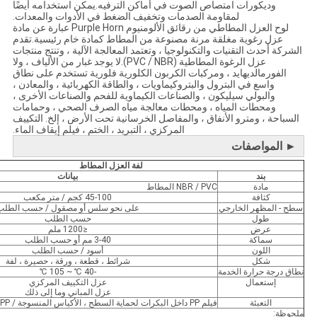
وديكورات امتصاص الصوت في أماكن الترفيه.يمكن استخدامه أيضًا
لمقاومة الصدمات وتخفيف الضغط في الأدوات والمعدات.
لوح العزل المطاطي من رقائق الألومنيوم Purple Horn عبارة عن مادة
عزل رغوية مغلقة مرنة مصنوعة من المطاط كمادة خام رئيسية.تقدم
الشركة أحدث التقنيات والتكنولوجيا ، وتعتمد المعالجة الآلية ، وتنتج منتجات
عزل الرغوة المطاطية (PVC / NBR).لا يوجد غبار من الألياف ، ولا
الفورمالديهايد ، ومركبات الكربون الكلورية فلورية تستخدم على نطاق
واسع في البترول والبتروكيماويات ، والطاقة الكهربائية ، والمعادن ،
والبولي سيليكون ، والصناعات الكيماوية للفحم والصناعات الأخرى ،
ومحطات المياه ، ومحطات معالجة مياه الصرف الصحي ، وحمامات
السباحة ، ومترو الأنفاق ، والمفاصل الخرسانية تحت الأرض ، إلخ. التكييف
المركزي ، التبريد ، الختم ، فيلم إيقاف الماء.
► المواصفات
لفة العزل المطاط
بند
بيانات
مادة
NBR / PVC المطاط
كثافة
45-100 كجم / متر مكعب
سطح - المظهر الخارجي
على نحو سلس أو مصقول / حسب الطلب
طول
حسب الطلب
عرض
≤1200 ملم
سماكة
3-40 مم أو حسب الطلب
اللون
أسود / حسب الطلب
شكل
شرائط ، قطعة ، ورقة ، حصيرة ، لفة
نطاق درجة حرارة الخدمة
-40 ℃ ~ 105 ℃
إستعمال
عزل التكييف المركزي
عزل المباني وما إلى ذلك
التعبئة
فيلم PP داخل البكرات لحماية السطح ، الأكياس المنسوجة / PP أو وفقًا لطلبات العملاء.
ملحوظة: