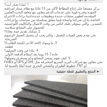
1. لماذا تختار أنت؟
يركز مصنعنا على إنتاج المطاط لأكثر من 13 عامًا مع نظام ممتاز لمراقبة
الجودة وقدرة قوية على خدمات الدعم.نتعاون مع معاهد البحث العلمي
المتقدمة لتطوير منتجات جديدة وتطبيقات جديدة.لدينا براءات الاختراع
الخاصة بنا.إن شركتنا واضحة فيما يتعلق بسلسلة من سياسات وإجراءات
التصدير ، والتي ستوفر عليك الكثير من وقت الاتصال والتكاليف اللوجستية
للحصول على البضائع بسلاسة.
2. يمكنك تقديم عينة مجانا؟
نحن نقدم بعض العينات للعميل ، ولكن يجب أن يتحمل العميل الرسوم
الصريحة.
3. ما وموك (الحد الأدنى لكمية الطلب)؟
قطعه.
4. ماذا عن وقت التسليم؟
عادة 7-15 يوما بعد استلام الدفعة الأولى.
5. كيف تقوم بشحن البضائع وكم يستغرق وصولها؟
نحن نتعاون مع شركات البريد السريع المحترفة مثل DHL أو UPS أو FedEx
أو TNT.خطوط الطيران والشحن البحري جيدة أيضًا بالنسبة لنا.
►
المنتج والتطبيق لقطة حقيقية