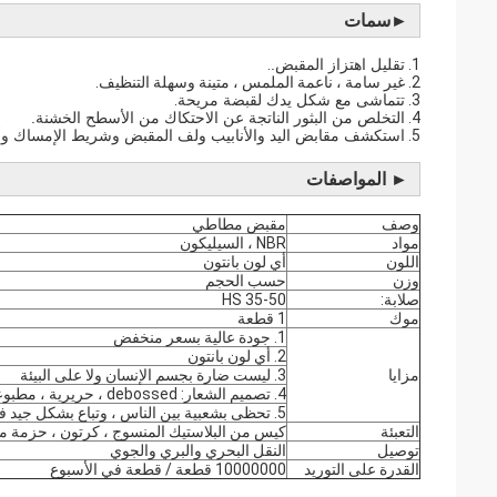
►
سمات
1.
تقليل اهتزاز المقبض.
.
2. غير سامة ، ناعمة الملمس ، متينة وسهلة التنظيف.
3.
تتماشى مع شكل يدك لقبضة مريحة
.
4.
التخلص من البثور الناتجة عن الاحتكاك من الأسطح الخشنة.
5.
استكشف مقابض اليد والأنابيب ولف المقبض وشريط الإمساك وأغ
► المواصفات
وصف
مقبض مطاطي
مواد
NBR ، السيليكون
اللون
أي لون بانتون
وزن
حسب الحجم
صلابة:
35-50 HS
موك
1 قطعة
1. جودة عالية بسعر منخفض
2. أي لون بانتون
مزايا
3. ليست ضارة بجسم الإنسان ولا على البيئة
4. تصميم الشعار: debossed ، حريرية ، مطبوعة
5. تحظى بشعبية بين الناس ، وتباع بشكل جيد في العديد من الأسواق
التعبئة
كيس من البلاستيك المنسوج ، كرتون ، حزمة
توصيل
النقل البحري والبري والجوي
القدرة على التوريد
10000000 قطعة / قطعة في الأسبوع