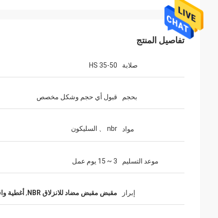
تفاصيل المنتج
صلابة
35-50 HS
بحجم
قبول أي حجم وشكل مخصص
nbr 、 السليكون
مواد
موعد التسليم
3 ~ 15 يوم عمل
إبراز
مقبض مقبض مضاد للانزلاق NBR
,
أغطية واقي