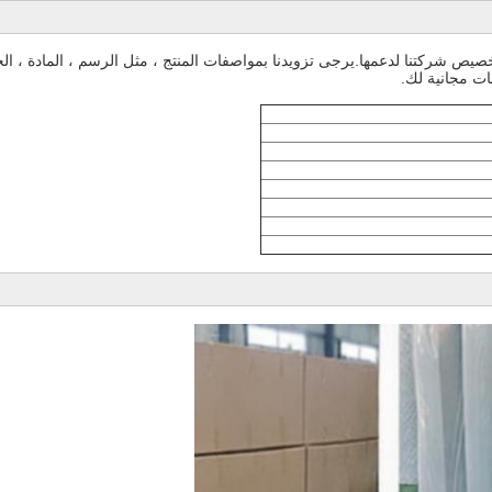
ن تخصيص شركتنا لدعمها.يرجى تزويدنا بمواصفات المنتج ، مثل الرسم ، المادة ، ال
نات مجانية لك.