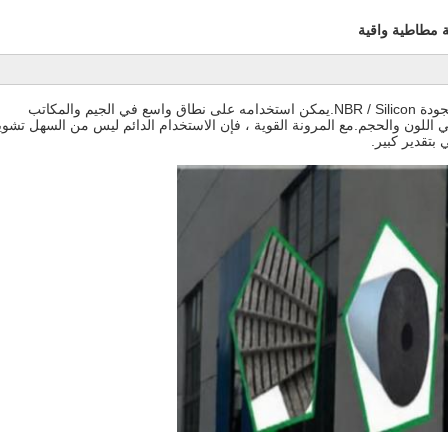
ة مطاطية واقية
يتم إنتاج واقي المقبض المطاطي "Purple Horn" بمواد أداء عالية الجودة NBR / Silicon.يمكن استخدامه على نطاق واسع في الجيم والمكاتب
 اللون والحجم.مع المرونة القوية ، فإن الاستخدام الدائم ليس من السهل تشوي
تقدير كبير.