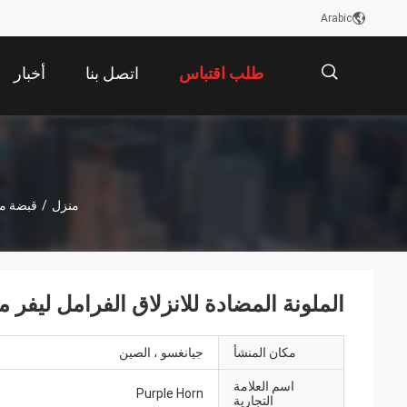
Arabic
طلب اقتباس
اتصل بنا
أخبار
描
منزل
/
قبضة م
述
الملونة المضادة للانزلاق الفرامل ليفر
مكان المنشأ
جيانغسو ، الصين
اسم العلامة
Purple Horn
التجارية