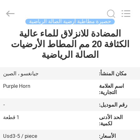
Purple
Horn
E-
Commerce
Co.,
حصيرة مطاطية أرضية الصالة الرياضية
Ltd..
All
المضادة للانزلاق للماء عالية
منزل،
Rights
Reserved.
الكثافة 20 مم المطاط الأرضيات
بيت
الصالة الرياضية
منتجات
مكان المنشأ:
جيانغسو ، الصين
معلومات
اسم العلامة
Purple Horn
عنا
التجارية:
رقم الموديل:
-
جولة
الحد الأدنى
1 قطعة
في
لكمية:
المعمل
الأسعار:
Usd3-5 / piece