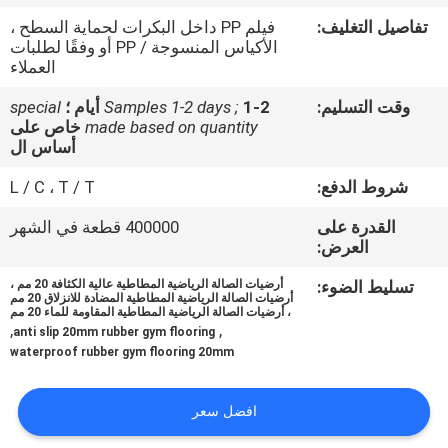
تفاصيل التغليف:
فيلم PP داخل البكرات لحماية السطح ،
مراقبة
الأكياس المنسوجة / PP أو وفقًا لطلبات
العملاء
الجودة
وقت التسليم:
1-2 أيام ؛
Samples 1-2 days ;
special
made based on quantity
خاص على
اتصل
أساس ال
بنا
شروط الدفع:
L / C ، T / T
القدرة على
400000 قطعة في الشهر
مدونات
العرض:
تسليط الضوء:
أرضيات الصالة الرياضية المطاطية عالية الكثافة 20 مم ،
أرضيات الصالة الرياضية المطاطية المضادة للانزلاق 20 مم
اطلب
، أرضيات الصالة الرياضية المطاطية المقاومة للماء 20 مم
,
,
anti slip 20mm rubber gym flooring
اقتباس
waterproof rubber gym flooring 20mm
خريطة
افضل سعر
الموقع