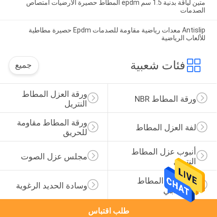
متين لياقة بدنية 1.5 سم epdm المطاط حصيرة الأرضيات امتصاص
الصدمات
Antislip معدات رياضية مقاومة للصدمات Epdm حصيرة مطاطية
للألعاب الرياضية
فئات شعبية
جميع
ورقة العزل المطاط 
ورقة المطاط NBR
النتريل
ورقة المطاط مقاومة 
لفة العزل المطاط
للحريق
أنبوب عزل المطاط 
مجلس عزل الصوت
النتريل
قبضة من المطاط 
وسادة الحديد الرغوية
الإسفنجي
طلب اقتباس