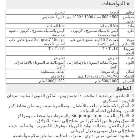
► المواصفات
مظهر
قطعة
تدحرج
مقياس
500 * 500 مم / 1000 * 1000 مم
قابل للتخصيص
عادى
مادة
Nbr المطاط
Nbr المطاط
طرد
كيس بلاستيك منسوج ، كرتون ،
كيس بلاستيك منسوج ، كرتون ، عبوة
عبوة مخصصة
مخصصة
موعد
عينات 7-15 أيام ؛صنع خاص على
Samples7-15days ؛صنع خاص على
التسليم
أساس الكمية
أساس الكمية
شروط
T / T ، LC
T / T ، LC
الدفع
عينة
تفاوض
تفاوض
اللون
أسود؛النقاط السوداء بالإضافة إلى
أسود؛النقاط السوداء بالإضافة إلى
اللون
اللون
شكل
ورقة مربعة
لفائف مستطيلة
الحنكة
15/20/25/30/40/50 ملم
2-12 ملم
العرض
500/1000 ملم
1000/1200 ملم
التطبيق
1- المناطق الرياضية: الملاعب / الجمنازيوم ، أماكن الفنون القتالية ، ميدان
التدريب العسكري.
2- أماكن الاستجمام: ملعب للأطفال ، وصالة رياضية ، ومناطق نشاط كبار
السن ، وشاطئ لحمام السباحة.
3- الأماكن العامة: Kingdergartens والمتنزهات والمحطات ومراكز
التسوق وغيرها من الأماكن التي تحتاج إلى مضاد للانزلاق.
4- غرف العمل: محطات توليد الكهرباء ، وغرف الكمبيوتر ، والمكتبة حيث
تحتاج إلى عزل صوتي وعزل كهربائي.
5- تشييد المباني: مبنى إداري ، ممرات فندقية ، مناطق سكنية وأنشطة