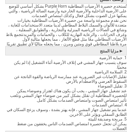
تُستخدم حصيرة الأرضيات المطاطية Purple Horn بشكل أساسي للوضع
على الأرضية الداخلية والأرضية الخارجية وأرضية الصالة الرياضية ، والتي
يمكنها عزل الصوت بشكل فعال وكذلك امتصاص الصدمات.
نحن نقدم مجموعة واسعة من حصيرة الأرضيات المطاطية بخيارات
متعددة للألوان والسمك.البلاط المطاطي لدينا متعدد الاستخدامات للغاية ،
وشائع في الصالات الرياضية المنزلية والتجارية ، والطوابق السفلية ،
وغرف الخزانات ، والرعاية النهارية للكلاب ، والحمامات والمزيدتتجمع بلاط
الأرضيات المطاطي معًا مثل قطع الألغاز ، مما يجعلها مثالية لأول
مرة.بلاطنا المطاطي قوي ومتين ومرن ، مما يجعله مثاليًا لأي تطبيق تقريبًا.
►
مزايا المنتج
1. حماية الأرضية
سوف يتسبب جهاز المشي في إتلاف الأرضية أثناء التشغيل إذا لم يكن
محميًا.
2. السلامة الرياضية
تقليل الإصابات غير الضرورية عند ممارسة الرياضة والقوة الناتجة عن
السقوط العرضي والاصطدام بالأرض.
3. تقليل الضوضاء
عند تشغيل جهاز المشي ، يجب أن يكون هناك اهتزاز وضوضاء.يمكن
للحصيرة المطاطية أن تقلل بشكل كبير من ضوضاء جهاز المشي وتلعب
تأثير امتصاص الصوت وامتصاص الصدمات بشكل كامل.
4. امتصاص الصدمات
عندما يتم تشغيل جهاز المشي ، فإنه يهتز بشدة ، وسوف يزعج السكان في
الطابق السفلي ويؤثر على الآخرين.
5. مريحة وصديقة للبيئة
يمكن أن تجعل حصيرة امتصاص الصدمات الناس يخففون من ضغط
العضلات.