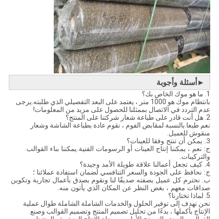
►أسئلة وأجوبة
1. ما هو موك الخاص بك؟
بانتظام موك هو 1000 متر ، يعتمد على البعد التفصيلي الذي طلبته.يرجى
عدم التردد في الاتصال بممثلنا للحصول على مزيد من المعلومات!
2. هل أنت قادر على طباعة شعار شركتنا على المنتج؟
نعم طبعا.بالنسبة لمقابض الفوم ، نقوم عادة بطباعة الشاشة وشعار
منقوش للعميل.
3. يمكن أن تنتج وفقا للعينات؟
ج: نعم ، يمكننا إنتاج العينات أو الرسومات الفنية.يمكننا بناء القوالب
والتركيبات.
4. كيف تجعل أعمالنا علاقة طويلة الأمد وجيدة؟
ج: نحافظ على الجودة والسعر التنافسي لضمان استفادة عملائنا ؛
ب. نحترم كل عميل بصفته صديقًا لنا ونقوم بصدق بأعمال تجارية وتكوين
صداقات معهم ، بغض النظر عن المكان الذي يأتون منه.
5. لماذا تختارنا؟
نحن نهدف إلى توفير الحلول والخدمات الشاملة الشاملة طوال عملية
الإنتاج بأكملها ، بدءًا من تحليل تصميم المنتج وتصميم القوالب وصنع
القوالب والعينة والنموذج الأولي ومرحلة الإنتاج الضخم ثم المنتجات