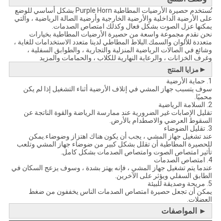
تُستخدم حصيرة الأرضيات المطاطية Purple Horn بشكل أساسي للوضع
على الأرضية الداخلية والأرضية الخارجية وأرضية الصالة الرياضية ، والتي
يمكنها عزل الصوت بشكل فعال وكذلك امتصاص الصدمات.
نحن نقدم مجموعة واسعة من حصيرة الأرضيات المطاطية بخيارات
متعددة للألوان والسمك.البلاط المطاطي لدينا متعدد الاستخدامات للغاية ،
وشائع في الصالات الرياضية المنزلية والتجارية ، والطوابق السفلية ،
وغرف الخزانات ، والرعاية النهارية للكلاب ، والحمامات والمزيد
►
مزايا المنتج
1. حماية الأرضية
سوف يتسبب جهاز المشي في إتلاف الأرضية أثناء التشغيل إذا لم يكن
محميًا.
2. السلامة الرياضية
تقليل الإصابات غير الضرورية عند ممارسة الرياضة والقوة الناتجة عن
السقوط العرضي والاصطدام بالأرض.
3. تقليل الضوضاء
عند تشغيل جهاز المشي ، يجب أن يكون هناك اهتزاز وضوضاء.يمكن
للحصيرة المطاطية أن تقلل بشكل كبير من ضوضاء جهاز المشي وتلعب
تأثير امتصاص الصوت وامتصاص الصدمات بشكل كامل.
4. امتصاص الصدمات
عندما يتم تشغيل جهاز المشي ، فإنه يهتز بشدة ، وسوف يزعج السكان في
الطابق السفلي ويؤثر على الآخرين.
5. مريحة وصديقة للبيئة
يمكن أن تجعل حصيرة امتصاص الصدمات الناس يخففون من ضغط
العضلات.
► المواصفات