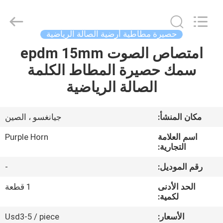
Purple
Horn
E-
Commerce
Co.,
حصيرة مطاطية أرضية الصالة الرياضية
Ltd..
All
امتصاص الصوت epdm 15mm
منزل،
Rights
Reserved.
سمك حصيرة المطاط الكلمة
بيت
الصالة الرياضية
منتجات
مكان المنشأ:
جيانغسو ، الصين
معلومات
اسم العلامة
Purple Horn
عنا
التجارية:
رقم الموديل:
-
جولة
الحد الأدنى
1 قطعة
في
لكمية:
المعمل
الأسعار:
Usd3-5 / piece