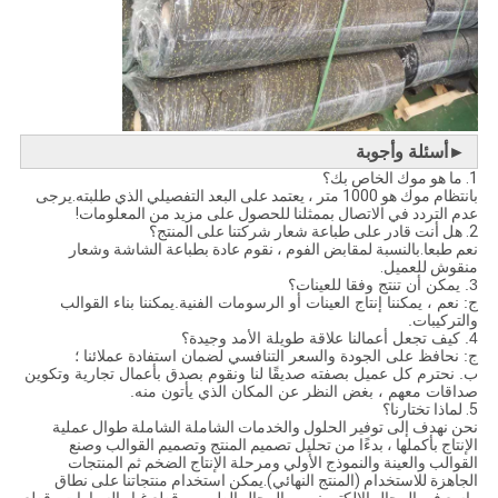
►أسئلة وأجوبة
1. ما هو موك الخاص بك؟
بانتظام موك هو 1000 متر ، يعتمد على البعد التفصيلي الذي طلبته.يرجى
عدم التردد في الاتصال بممثلنا للحصول على مزيد من المعلومات!
2. هل أنت قادر على طباعة شعار شركتنا على المنتج؟
نعم طبعا.بالنسبة لمقابض الفوم ، نقوم عادة بطباعة الشاشة وشعار
منقوش للعميل.
3. يمكن أن تنتج وفقا للعينات؟
ج: نعم ، يمكننا إنتاج العينات أو الرسومات الفنية.يمكننا بناء القوالب
والتركيبات.
4. كيف تجعل أعمالنا علاقة طويلة الأمد وجيدة؟
ج: نحافظ على الجودة والسعر التنافسي لضمان استفادة عملائنا ؛
ب. نحترم كل عميل بصفته صديقًا لنا ونقوم بصدق بأعمال تجارية وتكوين
صداقات معهم ، بغض النظر عن المكان الذي يأتون منه.
5. لماذا تختارنا؟
نحن نهدف إلى توفير الحلول والخدمات الشاملة الشاملة طوال عملية
الإنتاج بأكملها ، بدءًا من تحليل تصميم المنتج وتصميم القوالب وصنع
القوالب والعينة والنموذج الأولي ومرحلة الإنتاج الضخم ثم المنتجات
الجاهزة للاستخدام (المنتج النهائي).يمكن استخدام منتجاتنا على نطاق
واسع في المجال الإلكتروني ، والمجال الطبي ، وقطع غيار السيارات وقطع