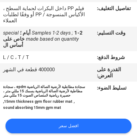
تفاصيل التغليف:
فيلم PP داخل البكرات لحماية السطح ،
مراقبة
الأكياس المنسوجة / PP أو وفقًا لطلبات
العملاء
الجودة
وقت التسليم:
1-2 أيام ؛
Samples 1-2 days ;
special
made based on quantity
خاص على
اتصل
أساس ال
بنا
شروط الدفع:
L / C ، T / T
القدرة على
400000 قطعة في الشهر
مدونات
العرض:
تسليط الضوء:
سجادة مطاطية لأرضية الصالة الرياضية epdm ، سجادة
مطاطية لأرضية الصالة الرياضية بسمك 15 مللي متر ،
اطلب
حصيرة رياضية لامتصاص الصوت 15 مللي متر
,
,
15mm thickness gym floor rubber mat
اقتباس
sound absorbing 15mm gym mat
خريطة
افضل سعر
الموقع