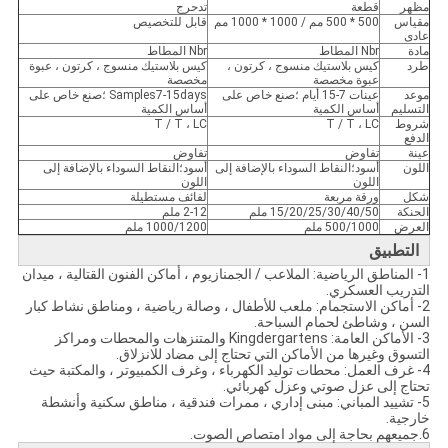
مظهر
قطعة
تدحرج
مقياس
500 * 500 مم / 1000 * 1000 مم
قابل للتخصيص
عادى
مادة
Nbr المطاط
Nbr المطاط
طرد
كيس بلاستيك منسوج ، كرتون ،
كيس بلاستيك منسوج ، كرتون ، عبوة
عبوة مخصصة
مخصصة
موعد
عينات 7-15 أيام ؛صنع خاص على
Samples7-15days ؛صنع خاص على
التسليم
أساس الكمية
أساس الكمية
شروط
T / T ، LC
T / T ، LC
الدفع
عينة
تفاوض
تفاوض
اللون
أسود؛النقاط السوداء بالإضافة إلى
أسود؛النقاط السوداء بالإضافة إلى
اللون
اللون
شكل
ورقة مربعة
لفائف مستطيلة
الحنكة
15/20/25/30/40/50 ملم
2-12 ملم
العرض
500/1000 ملم
1000/1200 ملم
التطبيق
1- المناطق الرياضية: الملاعب / الجمنازيوم ، أماكن الفنون القتالية ، ميدان
التدريب العسكري.
2- أماكن الاستجمام: ملعب للأطفال ، وصالة رياضية ، ومناطق نشاط كبار
السن ، وشاطئ لحمام السباحة.
3- الأماكن العامة: Kingdergartens والمتنزهات والمحطات ومراكز
التسوق وغيرها من الأماكن التي تحتاج إلى مضاد للانزلاق.
4- غرف العمل: محطات توليد الكهرباء ، وغرف الكمبيوتر ، والمكتبة حيث
تحتاج إلى عزل صوتي وعزل كهربائي.
5- تشييد المباني: مبنى إداري ، ممرات فندقية ، مناطق سكنية وأنشطة
خارجية.
6.جميعهم بحاجة إلى مواد امتصاص الصوت.